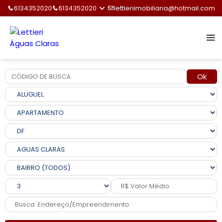
6134352020
6134352020
lettieriimobiliaria@hotmail.com
Ok