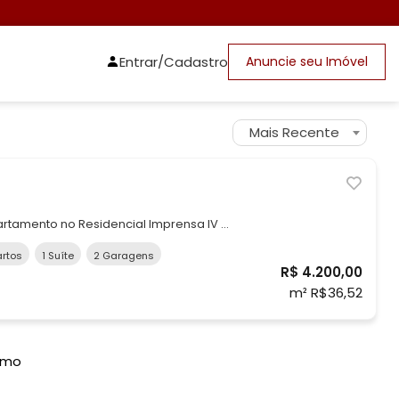
Entrar/Cadastro
Anuncie seu Imóvel
Mais Recente
rtos
1 Suíte
2 Garagens
ial e da suíte com
R$ 4.200,00
blindex, armários e ventilação natural. - Sala ampliada, espaço
m² R$36,52
imo