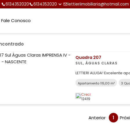
6134352020
6134352020
lettieriimobiliaria@hotmail.com
Fale Conosco
encontrado
Quadra 207
SUL, ÁGUAS CLARAS
LETTIERI ALUGA! Excelente apartamento no Residencial Imprensa IV -
03 quartos, sendo: 01 suíte completa em armários planejados,
Apartamento 115,00 m²
3 Qua
painel decorativo para TV e cabeceira; - WC soc
Creci:
12419
Anterior
1
Próx