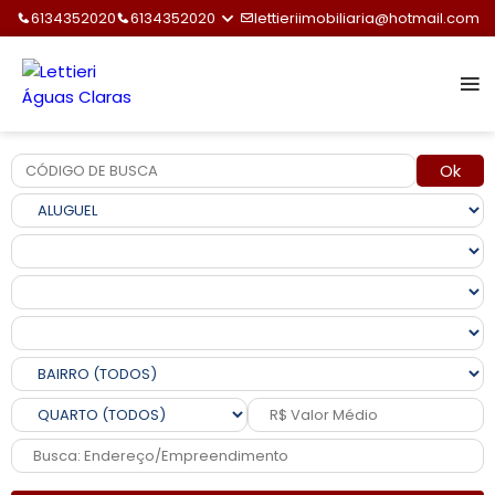
6134352020
6134352020
lettieriimobiliaria@hotmail.com
Ok