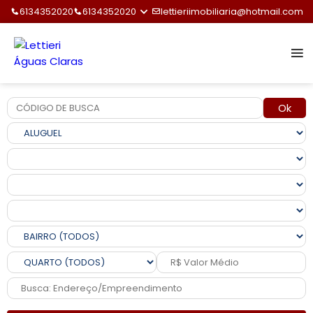
6134352020
6134352020
lettieriimobiliaria@hotmail.com
Ok