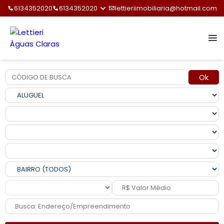
6134352020
6134352020
lettieriimobiliaria@hotmail.com
Ok