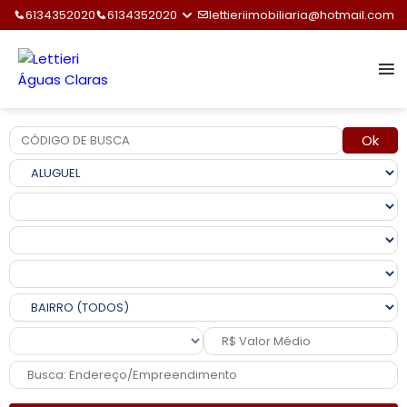
6134352020
6134352020
lettieriimobiliaria@hotmail.com
Ok