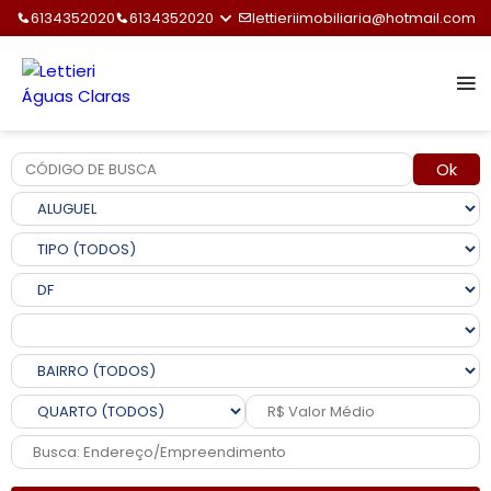
6134352020
6134352020
lettieriimobiliaria@hotmail.com
Ok