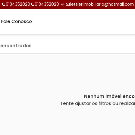
6134352020
6134352020
lettieriimobiliaria@hotmail.com
Fale Conosco
s encontrados
Nenhum imóvel enco
Tente ajustar os filtros ou reali