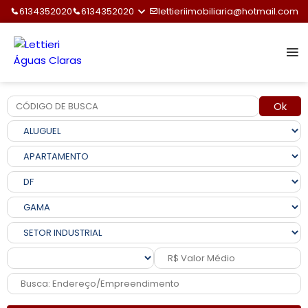
6134352020
6134352020
lettieriimobiliaria@hotmail.com
Ok