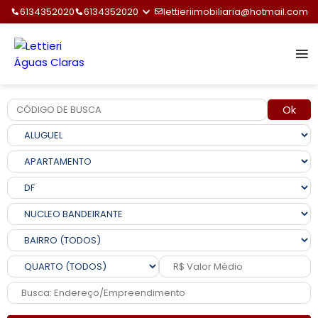
6134352020
6134352020
lettieriimobiliaria@hotmail.com
Ok