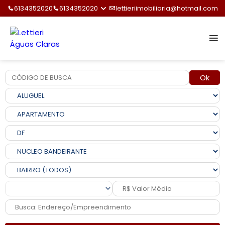
6134352020
6134352020
lettieriimobiliaria@hotmail.com
Ok