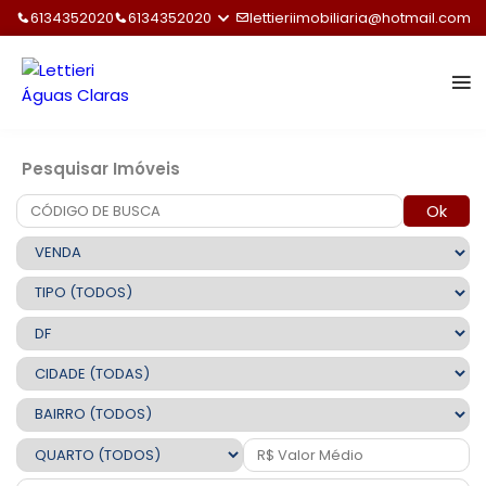
6134352020
6134352020
lettieriimobiliaria@hotmail.com
Pesquisar Imóveis
Ok