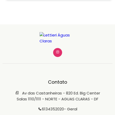
iluminação Estrutura pronta para adaptação Forte
circulação de público O Shopping Lá Belle está inserido
em uma das regiões mais dinâmicas de Águas Claras,
cercado por prédios residenciais, comércio ativo e alto
potencial de consumo. Ideal para: • Academias boutique •
Clínicas e estética • Escritórios • Escolas especializadas •
Lojas conceito • Operações de serviços Localização
estratégica Alto potencial de faturamento Pronto para
receber seu negócio Se você busca espaço,
posicionamento e fluxo, essa é a hora. Os valores de taxas
condominiais, aluguel ou IPTU/TLP podem sofrer
alterações sem aviso prévio e deverão ser confirmados
pelo candidato à locação junto à imobiliária ou à
administradora do condomínio. Disponibilizamos as
seguintes GARANTIAS: 1- CREDPAGO/LOFT; 2- SEGURO
FIANÇA; 3- TÍTULO DE CAPITALIZAÇÃO; 4- FIADORES. Agende
sua visita: (61) 3435-2020 / (61) 99311-2300
Contato
Av das Castanheiras - 820 Ed. Big Center
Salas 1110/1111 - NORTE - AGUAS CLARAS - DF
6134352020
- Geral