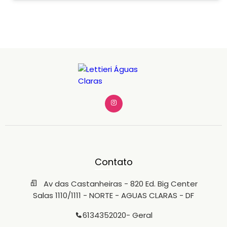
iluminação Estrutura pronta para adaptação Forte
circulação de público O Shopping Lá Belle está inserido
em uma das regiões mais dinâmicas de Águas Claras,
cercado por prédios residenciais, comércio ativo e alto
potencial de consumo. Ideal para: • Academias boutique •
Clínicas e estética • Escritórios • Escolas especializadas •
Lojas conceito • Operações de serviços Localização
estratégica Alto potencial de faturamento Pronto para
receber seu negócio Se você busca espaço,
posicionamento e fluxo, essa é a hora. Os valores de taxas
condominiais, aluguel ou IPTU/TLP podem sofrer
alterações sem aviso prévio e deverão ser confirmados
pelo candidato à locação junto à imobiliária ou à
administradora do condomínio. Disponibilizamos as
seguintes GARANTIAS: 1- CREDPAGO/LOFT; 2- SEGURO
FIANÇA; 3- TÍTULO DE CAPITALIZAÇÃO; 4- FIADORES. Agende
sua visita: (61) 3435-2020 / (61) 99311-2300
Contato
Av das Castanheiras - 820 Ed. Big Center
Salas 1110/1111 - NORTE - AGUAS CLARAS - DF
6134352020
- Geral