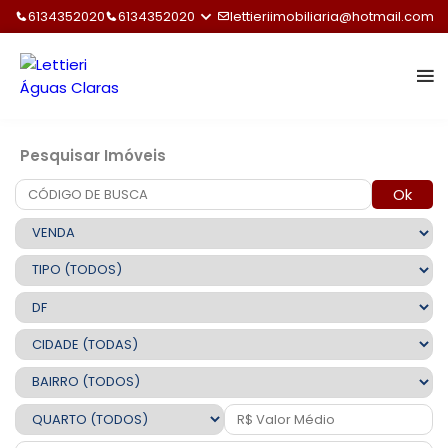
6134352020
6134352020
lettieriimobiliaria@hotmail.com
Pesquisar Imóveis
Ok