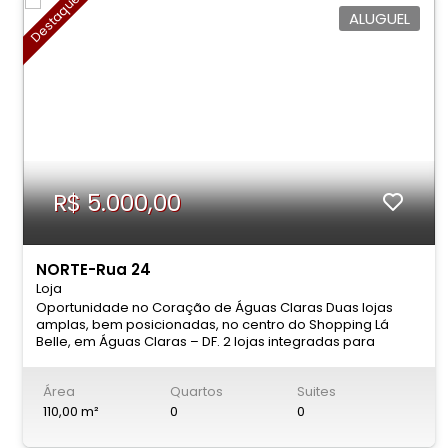
Destaque
ALUGUEL
R$ 5.000,00
NORTE-Rua 24
Loja
Oportunidade no Coração de Águas Claras Duas lojas
amplas, bem posicionadas, no centro do Shopping Lá
Belle, em Águas Claras – DF. 2 lojas integradas para
locação no valor de R$ 5.000,00 as duas mais condomínio
e IPTU. Se o seu negócio precisa de visibilidade, fluxo
Área
Quartos
Suites
constante e endereço consolidado, esta é a
oportunidade. Localizadas em ponto estratégico dentro
110,00 m²
0
0
do shopping, as lojas oferecem: Amplo espaço interno ?
Mezanino funcional Fachada em vidro Excelente