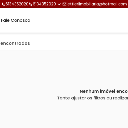
6134352020
6134352020
lettieriimobiliaria@hotmail.com
Fale Conosco
s encontrados
Nenhum imóvel enco
Tente ajustar os filtros ou reali