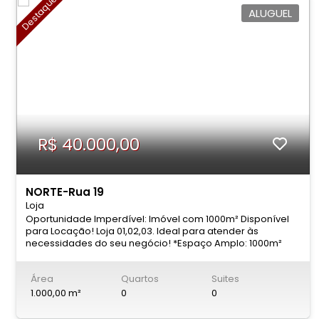
Destaque
ALUGUEL
R$ 40.000,00
NORTE-Rua 19
Loja
Oportunidade Imperdível: Imóvel com 1000m² Disponível
para Locação! Loja 01,02,03. Ideal para atender às
necessidades do seu negócio! *Espaço Amplo: 1000m²
(área definida no memorial de incorporação); *Valor do
aluguel Bruto: R$ 50.000,00. *Desconto de Pontualidade: R$
Área
Quartos
Suites
8.750,00. *Valor do aluguel liquido: R$ 40.000,00 (Com
pagamento até o vencimento). *Condomínio: R$ 3.117,00.
1.000,00 m²
0
0
*IPTU: R$ 1.366,01 (6 parcelas, totalizando
aproximadamente R$ 8.196,06). Os valores de taxas