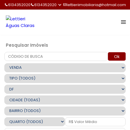
6134352020
6134352020
lettieriimobiliaria@hotmail.com
Pesquisar Imóveis
Ok