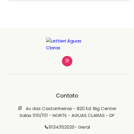
condominiais, aluguel ou IPTU/TLP podem sofrer
alterações sem aviso prévio e deverão ser confirmados
pelo candidato à locação junto à imobiliária ou à
administradora do condomínio. -Disponibilizamos as
seguintes GARANTIAS: 1- TÍTULO DE CAPITALIZAÇÃO; 2-
FIADORES; Se você está interessado neste espaço
comercial, é recomendado entrar em contato para obter
mais detalhes e verificar a disponibilidade atual. Agende
sua visita: (61) 99311-2300 / 3435-2020 / 99292-4054
Contato
Av das Castanheiras - 820 Ed. Big Center
Salas 1110/1111 - NORTE - AGUAS CLARAS - DF
6134352020
- Geral