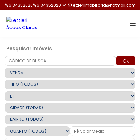
6134352020
6134352020
lettieriimobiliaria@hotmail.com
Pesquisar Imóveis
Ok