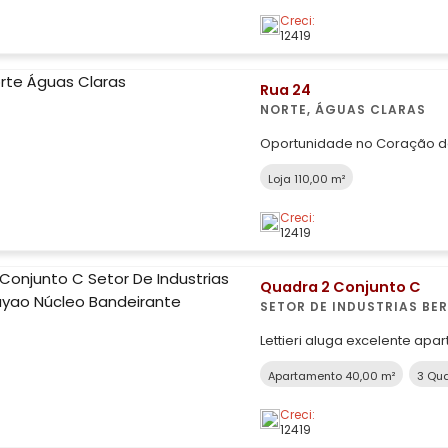
escolha ideal! Loc
Creci:
12419
Rua 24
NORTE, ÁGUAS CLARAS
Oportunidade no Coração de Águas Clar
bem posicionadas, no centr
Loja 110,00 m²
Claras – DF. 2 lojas integradas para locação no valor de R$ 5.000,00
as duas mais condomínio e IPTU. Se o seu negócio p
Creci:
visibilidade,
12419
Quadra 2 Conjunto C
SETOR DE INDUSTRIAS BE
BANDEIRANTE
Lettieri aluga excelente aparta
quartos; * Varanda; * Sala; 
Apartamento 40,00 m²
3 Qua
integrada; * Banheiro social; - Bem localizado no Setor de Indústrias
Creci:
12419