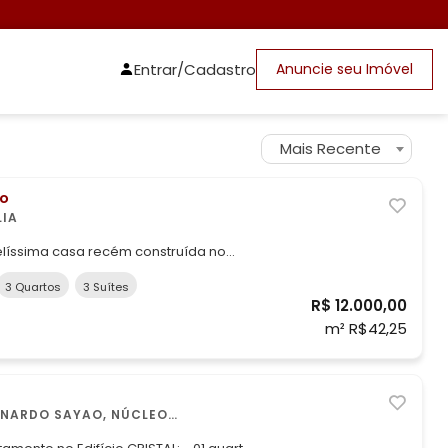
Entrar/Cadastro
Anuncie seu Imóvel
Mais Recente
ro
LIA
 belíssima casa recém construída no
 condomínio LE PREMIER! Recém-
3 Quartos
3 Suítes
uítes (1 suíte Master), área de lazer
R$ 12.000,00
e área gourmet, esse pode ser o novo
m² R$42,25
RNARDO SAYAO, NÚCLEO