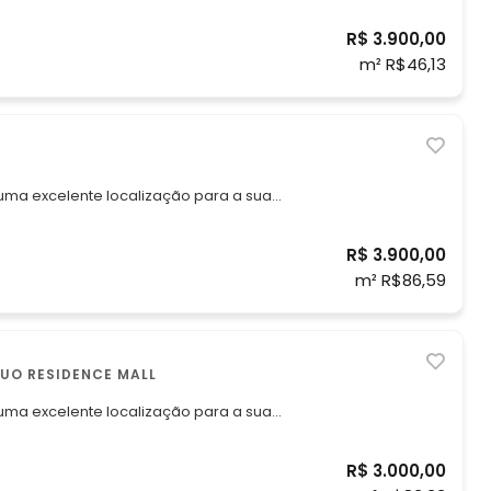
zação Ideal: Próximo
R$ 3.900,00
a escolas, academias, cursinhos e laboratórios. *Valor bruto do al
m² R$46,13
 uma excelente localização para a sua
 bruto do aluguel R$
R$ 3.900,00
luguel R$ 3.900,00, pagando até o v
m² R$86,59
E, ÁGUAS CLARAS , DUO RESIDENCE MALL
 uma excelente localização para a sua
R$ 3.000,00
,00, pagando até o vencimento.