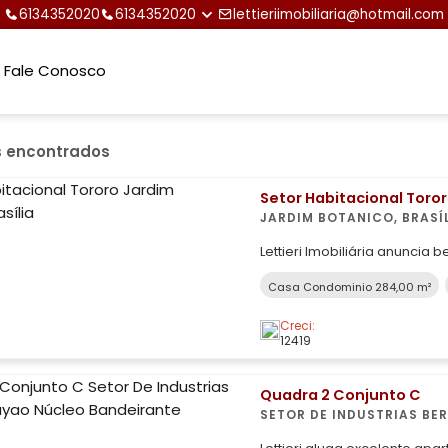
6134352020
6134352020
lettieriimobiliaria@hotmail.com
Fale Conosco
s encontrados
Setor Habitacional Toro
JARDIM BOTANICO, BRASÍ
Lettieri Imobiliária anuncia
melhor condomínio de Brasília,
Casa Condominio 284,00 m²
construída, com 284,02m², 3 s
com piscina, churrasqueira 
Creci:
lar perfeito
12419
Quadra 2 Conjunto C
SETOR DE INDUSTRIAS BE
BANDEIRANTE