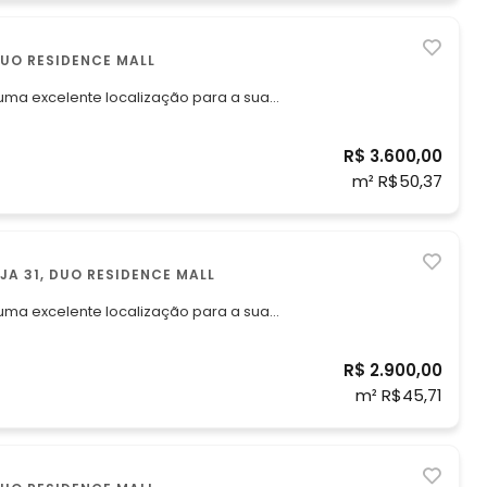
E, ÁGUAS CLARAS , DUO RESIDENCE MALL
 uma excelente localização para a sua
R$ 3.600,00
,00, (pagamento até o vencimento).
m² R$50,37
TE, ÁGUAS CLARAS LOJA 31, DUO RESIDENCE MALL
 uma excelente localização para a sua
oração). *Valor bruto do
R$ 2.900,00
líquido do aluguel R$ 2.900,00, (pagando
m² R$45,71