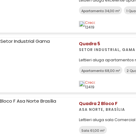
Lettieri aluga excelente apartament
- Varanda; - Sala, cozinha c
Apartamento 34,00 m²
1 Qua
Banheiro social; - Armários 
de Indústrias Bernardo Sayão.
Creci:
12419
Quadra 5
SETOR INDUSTRIAL, GAMA
Lettieri aluga apartamentos
comércio local, Ambev, caix
Apartamento 68,00 m²
2 Qua
Aluguel R$ 1.700,00 IPTU R$ 161,39 (parcela) 02 quartos, sala com
varanda, cozinha, área de serviço, 
Creci:
comp
12419
Quadra 2 Bloco F
ASA NORTE, BRASÍLIA
Lettieri aluga sala Comercial 
você busca um espaço mode
Sala 61,00 m²
negócio, esta sala comercial