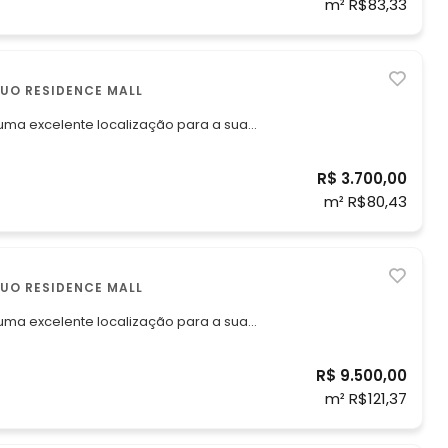
m² R$83,33
E, ÁGUAS CLARAS , DUO RESIDENCE MALL
 uma excelente localização para a sua
R$ 3.700,00
aluguel: R$ 3.700,00 (pagamento
m² R$80,43
E, ÁGUAS CLARAS , DUO RESIDENCE MALL
 uma excelente localização para a sua
 um prédio renomado com excelente
R$ 9.500,00
m² R$121,37