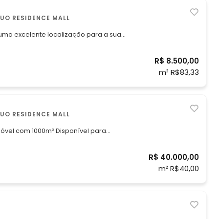
E, ÁGUAS CLARAS , DUO RESIDENCE MALL
 uma excelente localização para a sua
m um prédio renomado com excelente
R$ 8.500,00
m² R$83,33
E, ÁGUAS CLARAS , DUO RESIDENCE MALL
móvel com 1000m² Disponível para
R$ 40.000,00
m² R$40,00