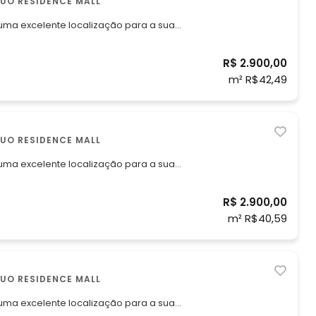
E, ÁGUAS CLARAS , DUO RESIDENCE MALL
 uma excelente localização para a sua
.
R$ 2.900,00
 2.900,00, (pagando até o vencimento).
m² R$42,49
E, ÁGUAS CLARAS , DUO RESIDENCE MALL
 uma excelente localização para a sua
alizado em Águas Claras. *O imóvel
R$ 2.900,00
². (área definida no memorial de
m² R$40,59
E, ÁGUAS CLARAS , DUO RESIDENCE MALL
 uma excelente localização para a sua