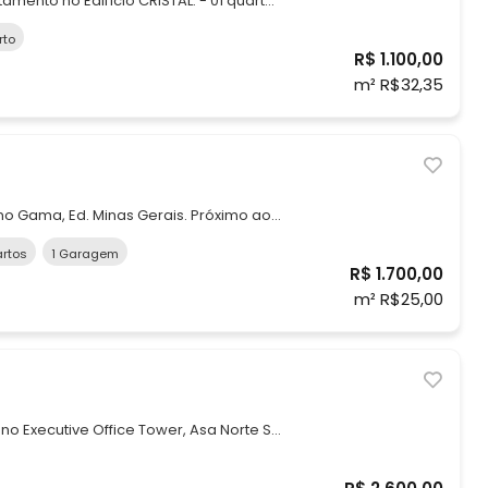
o no Edifício CRISTAL: - 01 quarto;
om área de serviço integrada; -
rto
na cozinha. - Bem localizado no Setor
R$ 1.100,00
 Facil trânsito. Proximo a EPNB.
m² R$32,35
 no Gama, Ed. Minas Gerais. Próximo ao
a econômica e ponto de ônibus.
rtos
1 Garagem
R$ 1.700,00
02 banheiros, Apartamento
m² R$25,00
no Executive Office Tower, Asa Norte Se
rno e bem localizado para o seu
 no Edifício Executive Office Tower é a