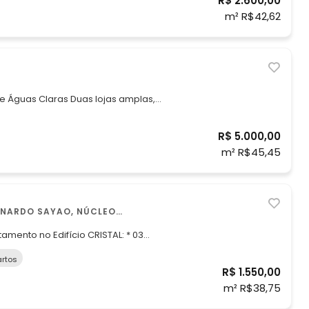
R$ 2.600,00
alização privilegiada na Asa Norte, com vista incrí
m² R$42,62
as Duas lojas amplas,
o do Shopping Lá Belle, em Águas
R$ 5.000,00
recisa de
m² R$45,45
RNARDO SAYAO, NÚCLEO
mento no Edifício CRISTAL: * 03
* Cozinha com área de serviço
rtos
R$ 1.550,00
Bernardo Sayão. Fácil trânsito. Próximo a EPNB. - Ao lado do Rest
m² R$38,75