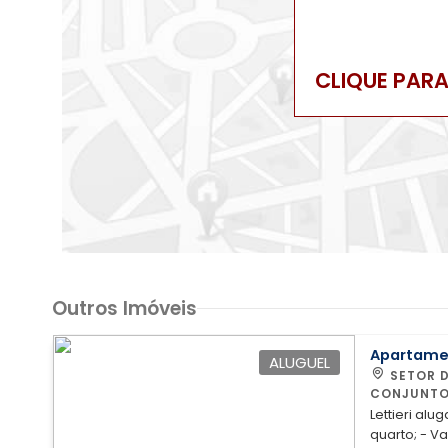
CLIQUE PAR
Outros Imóveis
Apartame
ALUGUEL
SETOR DE INDUSTRIAS BERNARDO SAYAO-QUADRA 2
CONJUNTO
Lettieri alu
quarto; - V