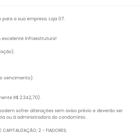
o para a sua empresa. Loja 07.
excelente infraestrutura!
ração).
 o vencimento).
mente R$ 2.342,70).
 podem sofrer alterações sem aviso prévio e deverão ser
ria ou à administradora do condomínio.
E CAPITALIZAÇÃO; 2 - FIADORES;