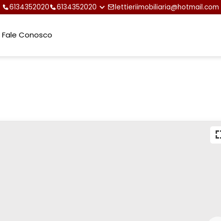
6134352020
6134352020
lettieriimobiliaria@hotmail.com
Fale Conosco